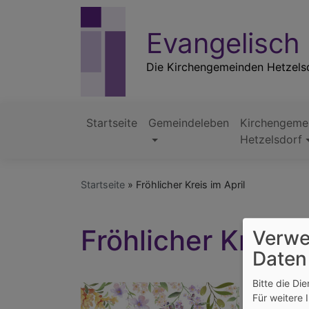
Direkt
zum
Evangelisch
Inhalt
Die Kirchengemeinden Hetzels
Startseite
Gemeindeleben
Kirchengeme
Hauptnavigation
Hetzelsdorf
Startseite
Fröhlicher Kreis im April
Fröhlicher Kreis i
Verwe
Daten
Bitte die Di
Für weitere 