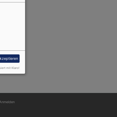
akzeptieren
siert mit Klaro!
nutzermenü
Anmelden