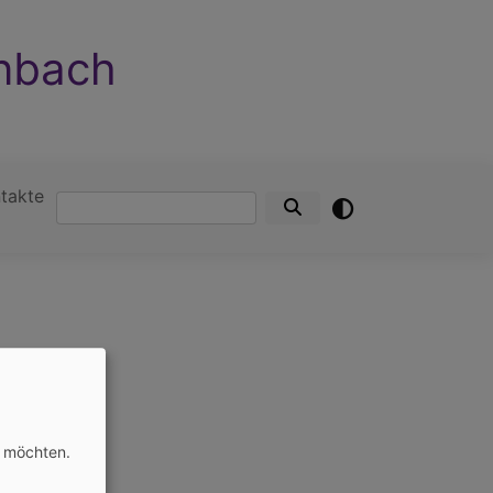
nnbach
takte
Suche
n möchten.