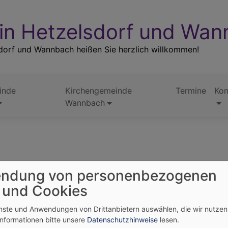
 in Hetzelsdorf und Wa
dorf und Wannbach heißen Sie herzlich willkommen!
inde
Kirchengemeinde
Termine
Kon
Wannbach
m April
ndung von personenbezogenen
 und Cookies
enste und Anwendungen von Drittanbietern auswählen, die wir nutze
Informationen bitte unsere
Datenschutzhinweise
lesen.