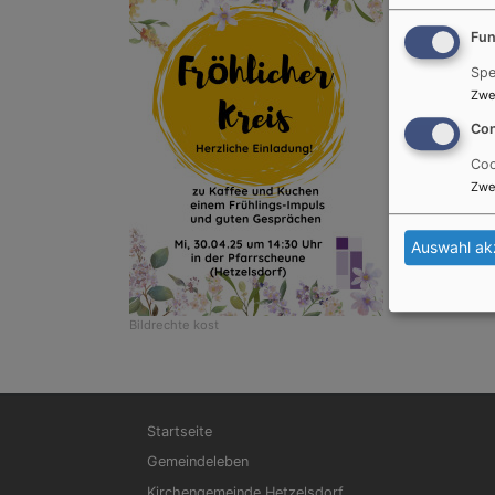
Fun
Spe
Zwe
Con
Coo
Zwe
Auswahl ak
Bildrechte
kost
Hauptnavigation
Startseite
Gemeindeleben
Kirchengemeinde Hetzelsdorf