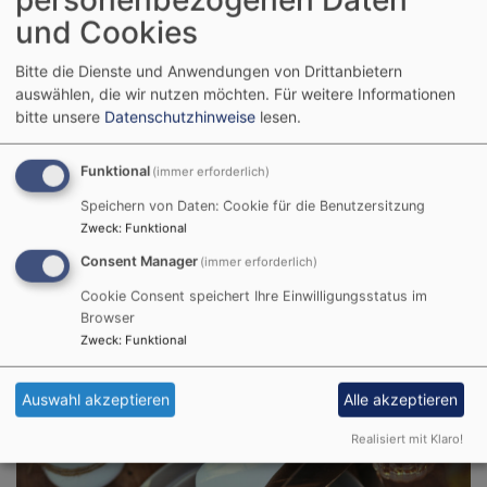
und Cookies
aktiver, vielleicht gibt es ein Anspiel oder es gibt
KINDER-GOTTESDIENST
Bitte die Dienste und Anwendungen von Drittanbietern
auswählen, die wir nutzen möchten.
Für weitere Informationen
bitte unsere
Datenschutzhinweise
lesen.
Funktional
(immer erforderlich)
Speichern von Daten: Cookie für die Benutzersitzung
Zweck
:
Funktional
Zwei Kindergottesdienst-Teams aus den beiden
Consent Manager
(immer erforderlich)
Kirchengemeinden laden ca. 1x pro Monat zu einem
Cookie Consent speichert Ihre Einwilligungsstatus im
Kindergottesdienst ein, der parallel zum
Browser
Hauptgottesdienst stattfindet. Dazu kommen die
Zweck
:
Funktional
Kinder in die
Auswahl akzeptieren
Alle akzeptieren
BRUNCH-GOTTESDIENST
Realisiert mit Klaro!